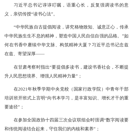
习近平总书记谆谆叮嘱，语重心长，反复强调读书的意
义，亲切传授“读书心法”。
“中华民族自古提倡阅读，讲究格物致知、诚意正心，传承
中华民族生生不息的精神，塑造中国人民自信自强的品格。”如
何在书香中赓续中华文脉、构筑精神大厦？习近平总书记念兹
在兹、寄望深厚——
在甘肃考察时指出“要提倡多读书，建设书香社会，不断提
升人民思想境界、增强人民精神力量”；
在2021年秋季学期中央党校（国家行政学院）中青年干部
培训班开班式上言明“向书本学习，是丰富知识、增长才干的重
要途径”；
在参加全国政协十四届三次会议联组会时强调“数字阅读要
和传统阅读结合起来，守住我们的内核和素养”；