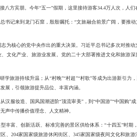
八方宾朋。今年“五一”假期，这里接待游客34.4万人次，人
习近平总书记来到龙门石窟，殷殷嘱托：“文旅融合前景广阔，要推
同志为核心的党中央作出的重大决策。习近平总书记多次对推动
业、文化产业、旅游业发展。党的二十大部署推进文化和旅游深
研学旅游持续升温；从“村晚”“村超”“村歌”等成为出游新引力
游发展，引领旅游提升品位、丰富内涵。
从汉服妆造、国风国潮进阶“顶流审美”，到“中国游”“中国购”
物无声中传播价值理念、人文精神。
丰富、创新活跃、标准完善的景区供给体系：“十四五”时期，全国
假区、204家国家级旅游休闲街区、345家国家级夜间文化和旅游