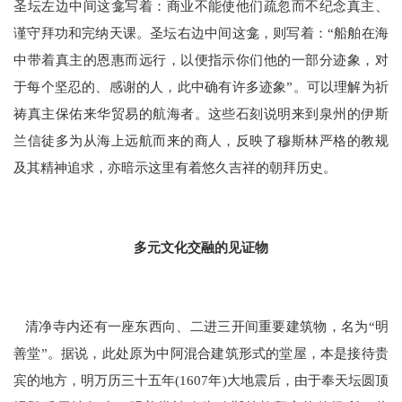
圣坛左边中间这龛写着：商业不能使他们疏忽而不纪念真主、
谨守拜功和完纳天课。圣坛右边中间这龛，则写着：“船舶在海
中带着真主的恩惠而远行，以便指示你们他的一部分迹象，对
于每个坚忍的、感谢的人，此中确有许多迹象”。可以理解为祈
祷真主保佑来华贸易的航海者。这些石刻说明来到泉州的伊斯
兰信徒多为从海上远航而来的商人，反映了穆斯林严格的教规
及其精神追求，亦暗示这里有着悠久吉祥的朝拜历史。
多元文化交融的见证物
清净寺内还有一座东西向、二进三开间重要建筑物，名为“明
善堂”。据说，此处原为中阿混合建筑形式的堂屋，本是接待贵
宾的地方，明万历三十五年(1607年)大地震后，由于奉天坛圆顶