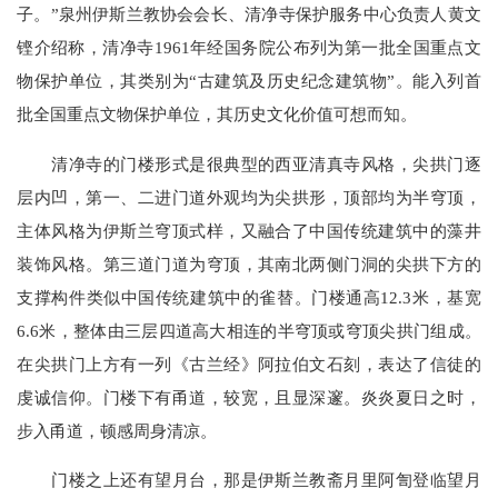
子。”泉州伊斯兰教协会会长、清净寺保护服务中心负责人黄文
铿介绍称，清净寺1961年经国务院公布列为第一批全国重点文
物保护单位，其类别为“古建筑及历史纪念建筑物”。能入列首
批全国重点文物保护单位，其历史文化价值可想而知。
清净寺的门楼形式是很典型的西亚清真寺风格，尖拱门逐
层内凹，第一、二进门道外观均为尖拱形，顶部均为半穹顶，
主体风格为伊斯兰穹顶式样，又融合了中国传统建筑中的藻井
装饰风格。第三道门道为穹顶，其南北两侧门洞的尖拱下方的
支撑构件类似中国传统建筑中的雀替。门楼通高12.3米，基宽
6.6米，整体由三层四道高大相连的半穹顶或穹顶尖拱门组成。
在尖拱门上方有一列《古兰经》阿拉伯文石刻，表达了信徒的
虔诚信仰。门楼下有甬道，较宽，且显深邃。炎炎夏日之时，
步入甬道，顿感周身清凉。
门楼之上还有望月台，那是伊斯兰教斋月里阿訇登临望月