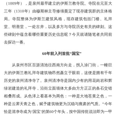
（1009年），是泉州最早建立的伊斯兰教寺院。寺院在元至大
三年（1310年）由穆斯林主导修缮奠定了现存建筑群的主体格
局。寺院整体为伊斯兰建筑风格，现存建筑包括门楼、礼拜
堂、明善堂，一处古井，以及多方与寺院历史有关的碑刻。这
些碑刻中蕴含着哪些重要历史信息呢？今天就请随笔者共同前
去探访一番。
60年前入列首批“国宝”
从泉州市区百源清池往西南方向走，拐入涂门街，一幢巨
大的伊斯兰教礼拜寺建筑物昂然矗立于眼前，这便是拥有千年
历史的泉州清净寺了。泉州清净寺是国内少有的用花岗岩和辉
绿岩建造的礼拜寺，沿街立面墙体大多由方方正正的条石交错
相叠而成。从色泽上看基本为两色：一种是大地苍黄之色，一
种是云霁天青之色，赋予建筑物更为沉稳与雍肃的气质。“今年
恰是清净寺成为‘国宝’的第60个年头，按中国传统说法即为一甲