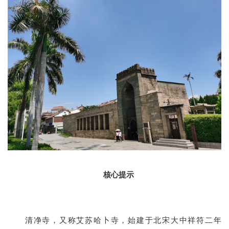
核心提示
清净寺，又称艾苏哈卜寺，始建于北宋大中祥符二年