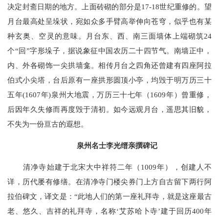
决定封斋日期的地方。上面砖砌的部分是17-18世纪重修的。望
月台最高处呈垛状，宛如众多手臂高举伸向苍穹，似乎也有某
种玄奥、空灵的意味。月台东、西、南三面墙体上端砌筑24
个“回”字形垛子，据说象征中国农历二十四节气。南墙正中，
内、外各砌饰一尖拱墙龛。相传月台之四角还曾建有四座阿拉
伯式小尖塔，台后原有一座拱形圆顶小亭，均毁于明万历三十
五年(1607年)泉州大地震，万历三十七年（1609年）曾重修，
后因年久失修而再度毁于清初。如今远观月台，遥思其旧貌，
不失为一份亘古的遐想。
泉州名士李光缙亲撰碑记
清净寺始建于北宋大中祥符二年（1009年），创建人不
详，历代屡有修缮。在清净寺门楼尖券门上方自古留下两行阿
拉伯碑文，译文是：“此地人们的第一座礼拜寺，就是这座最古
老、悠久、吉祥的礼拜寺，名称‘艾苏哈卜寺’建于回历400年