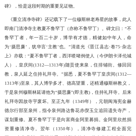
碑》，恰是这段时期的重要见证物。
《重立清净寺碑》还记载下了一位穆斯林老寿星的故事，此人
即南门清净寺主教夏不鲁罕丁（亦称不鲁罕丁）。碑文曰：“不
鲁罕丁者，年一百二十岁，博学有才德，精健如中年人，命
为‘摄思廉’，犹华言‘主教’也。”清道光《晋江县志·卷75·杂志
上》亦载：“夏不鲁罕丁者，西洋喳啫例使人（今伊朗卡泽伦城
人），皇庆间(1312—1313年)随贡使来泉，住排铺街。修回回
教，泉人延之住持礼拜寺。”据悉，夏不鲁罕丁皇庆间(1312—
1313年)至泉，其人博学多才、德高望重，还精通穆斯林教义，
于是泉州穆斯林延请他为“摄思廉”(即主教)，住持礼拜寺。后来
礼拜寺因故寺宇废坏。至正九年（1349年），元朝闽海宪金赫
德尔行部至泉州，指令泉州路达鲁花赤偰玉立追回遗失寺产，
谋划重修。夏不鲁罕丁于是向富商金阿里募捐。金阿里欣然捐
资重修清净寺。翌年（1350年），清净寺修建工程全面完