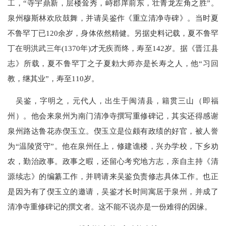
工，“寺宇鼎新，层楼耸秀，峙郡庠前东，壮青龙左角之胜”。
泉州穆斯林欢欣鼓舞，并请吴鉴作《重立清净寺碑》。当时夏
不鲁罕丁已120余岁，身体依然精健。另据史料记载，夏不鲁罕
丁在明洪武三年(1370年)才无疾而终，寿至142岁。据《晋江县
志》所载，夏不鲁罕丁之子夏勅大师亦是长寿之人，他“习回
教，继其业”，寿至110岁。
吴鉴，字明之，元代人，出生于闽清县，籍贯三山（即福
州）。他会来泉州为南门清净寺撰写重修碑记，其实还得感谢
泉州路达鲁花赤偰玉立。偰玉立是位颇有政绩的好官，被人誉
为“温陵贤守”。他在泉州任上，修建谯楼，兴办学校，下乡劝
农，勤治政事。政事之暇，还留心考究地方志，亲自主持《清
源续志》的编纂工作，并聘请来吴鉴负责修志具体工作。也正
是因为有了偰玉立的邀请，吴鉴才长时间寓居于泉州，并成了
清净寺重修碑记的撰文者。这不能不说亦是一份难得的因缘。