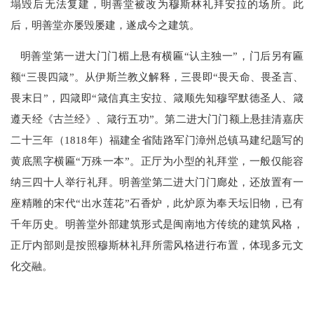
塌毁后无法复建，明善堂被改为穆斯林礼拜安拉的场所。此
后，明善堂亦屡毁屡建，遂成今之建筑。
明善堂第一进大门门楣上悬有横匾“认主独一”，门后另有匾
额“三畏四箴”。从伊斯兰教义解释，三畏即“畏天命、畏圣言、
畏末日”，四箴即“箴信真主安拉、箴顺先知穆罕默德圣人、箴
遵天经《古兰经》、箴行五功”。第二进大门门额上悬挂清嘉庆
二十三年（1818年）福建全省陆路军门漳州总镇马建纪题写的
黄底黑字横匾“万殊一本”。正厅为小型的礼拜堂，一般仅能容
纳三四十人举行礼拜。明善堂第二进大门门廊处，还放置有一
座精雕的宋代“出水莲花”石香炉，此炉原为奉天坛旧物，已有
千年历史。明善堂外部建筑形式是闽南地方传统的建筑风格，
正厅内部则是按照穆斯林礼拜所需风格进行布置，体现多元文
化交融。