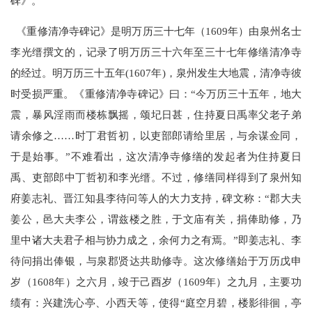
碑》。
《重修清净寺碑记》是明万历三十七年（1609年）由泉州名士
李光缙撰文的，记录了明万历三十六年至三十七年修缮清净寺
的经过。明万历三十五年(1607年)，泉州发生大地震，清净寺彼
时受损严重。《重修清净寺碑记》曰：“今万历三十五年，地大
震，暴风淫雨而楼栋飘摇，颂圮日甚，住持夏日禹率父老子弟
请余修之……时丁君哲初，以吏部郎请给里居，与余谋佥同，
于是始事。”不难看出，这次清净寺修缮的发起者为住持夏日
禹、吏部郎中丁哲初和李光缙。不过，修缮同样得到了泉州知
府姜志礼、晋江知县李待问等人的大力支持，碑文称：“郡大夫
姜公，邑大夫李公，谓兹楼之胜，于文庙有关，捐俸助修，乃
里中诸大夫君子相与协力成之，余何力之有焉。”即姜志礼、李
待问捐出俸银，与泉郡贤达共助修寺。这次修缮始于万历戊申
岁（1608年）之六月，竣于己酉岁（1609年）之九月，主要功
绩有：兴建洗心亭、小西天等，使得“庭空月碧，楼影徘徊，亭