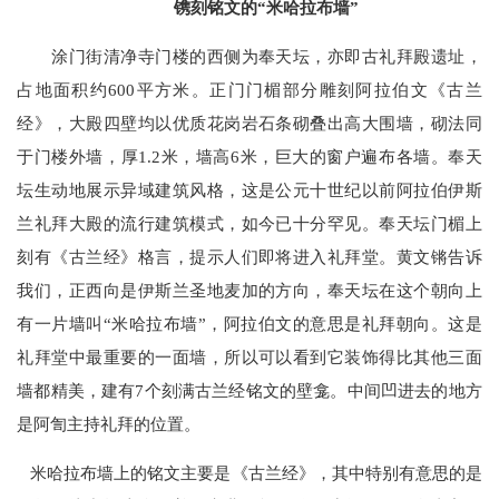
镌刻铭文的“米哈拉布墙”
涂门街清净寺门楼的西侧为奉天坛，亦即古礼拜殿遗址，
占地面积约600平方米。正门门楣部分雕刻阿拉伯文《古兰
经》，大殿四壁均以优质花岗岩石条砌叠出高大围墙，砌法同
于门楼外墙，厚1.2米，墙高6米，巨大的窗户遍布各墙。奉天
坛生动地展示异域建筑风格，这是公元十世纪以前阿拉伯伊斯
兰礼拜大殿的流行建筑模式，如今已十分罕见。奉天坛门楣上
刻有《古兰经》格言，提示人们即将进入礼拜堂。黄文锵告诉
我们，正西向是伊斯兰圣地麦加的方向，奉天坛在这个朝向上
有一片墙叫“米哈拉布墙”，阿拉伯文的意思是礼拜朝向。这是
礼拜堂中最重要的一面墙，所以可以看到它装饰得比其他三面
墙都精美，建有7个刻满古兰经铭文的壁龛。中间凹进去的地方
是阿訇主持礼拜的位置。
米哈拉布墙上的铭文主要是《古兰经》，其中特别有意思的是