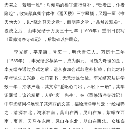
光翼之，若增一胜”；对倾塌的楼宇进行修补，“欹者正，仆者
隆起”；收集颜真卿字体作《遥天楼》三字匾额，又题一匾《惟
天为大》，以“晓之尊天之意”，而明善之堂，“翕然改观矣”。
役成之后，由李光缙于万历三十七年（1609年）重阳日撰写
《重修清净寺碑记》，后勒碑以告民众。
李光缙，字宗谦，号衷一，明代晋江人。万历十三年
（1585年），李光缙乡荐第一，成为解元。可颇为奇怪的是，
李光缙在通过乡试之后，进京参加会试却意外折戟，自此对科
举考试失去兴趣，杜门著书，无意涉足仕途。李光缙家居讲学
数十年，治学严谨，其文章“悉呕心而出，不轻下一语”，其学
识渊博，议论精辟，人称“衷一先生”。在《重修清净寺碑记》
中李光缙同样展现了其鸿丽的文藻，描绘清净寺时云：“经楼睇
之，清源在北，鸿渐在南，葵山在西，灵山在东，紫帽在西
南，宝盖、天马在东南，凤山在东北，朋山在西北。众峰迤