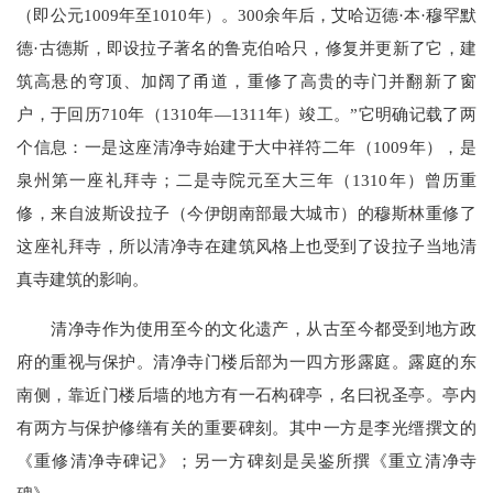
（即公元1009年至1010年）。300余年后，艾哈迈德·本·穆罕默
德·古德斯，即设拉子著名的鲁克伯哈只，修复并更新了它，建
筑高悬的穹顶、加阔了甬道，重修了高贵的寺门并翻新了窗
户，于回历710年（1310年—1311年）竣工。”它明确记载了两
个信息：一是这座清净寺始建于大中祥符二年（1009年），是
泉州第一座礼拜寺；二是寺院元至大三年（1310年）曾历重
修，来自波斯设拉子（今伊朗南部最大城市）的穆斯林重修了
这座礼拜寺，所以清净寺在建筑风格上也受到了设拉子当地清
真寺建筑的影响。
清净寺作为使用至今的文化遗产，从古至今都受到地方政
府的重视与保护。清净寺门楼后部为一四方形露庭。露庭的东
南侧，靠近门楼后墙的地方有一石构碑亭，名曰祝圣亭。亭内
有两方与保护修缮有关的重要碑刻。其中一方是李光缙撰文的
《重修清净寺碑记》；另一方碑刻是吴鉴所撰《重立清净寺