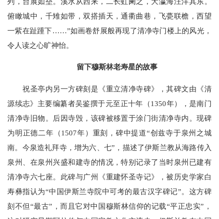
列，台展如垒。溪水从西来，二长虹阑之，大瀛海汪洋其东。
俯瞰城中，千雉如带，双搭插天，通衢曲巷，飞甍联檐，西望
一紫在趾踵下……”如画卷舒展般再现了清净寺门楼上的风光，
令人读之心旷神怡。
留下穆斯林老寿星的故事
祝圣亭内另一方碑刻是《重立清净寺碑》，其碑文由《清
源续志》主要编纂者吴鉴撰于元至正十年（1350年），是南门
清净寺旧物。后因寺毁，该碑被移置于涂门街清净寺内。现碑
为明正德二年（1507年）重刻，碑中提道“创兹寺于泉州之城
南。今泉造礼拜寺，增为六、七”，描述了伊斯兰教从海路传入
泉州、在泉州兴盛和建寺的情况，特别记录了当时泉州已建有
清净寺六七座。此碑与广州《重建怀圣寺记》，被历史学家白
寿彝指认为“中国伊斯兰寺院中可考的最古汉字碑记”。这方碑
刻不但“最古”，而且它对中国穆斯林信仰的记载“平正忠实”，