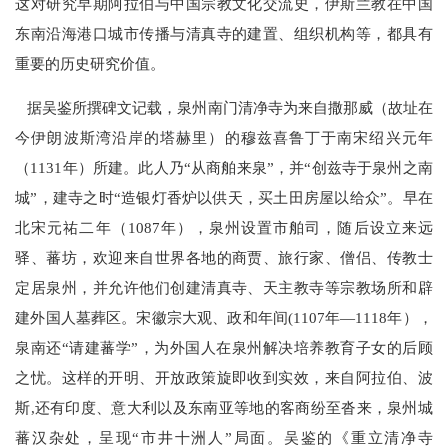
这对研究早期阿拉伯与中国宗教文化交流史，伊斯兰教在中国
东南沿海港口城市传播与清真寺的建置、组织机构等，都具有
重要的历史研究价值。
据吴鉴所撰碑文记载，泉州南门清净寺为来自撒那威（故址在
今伊朗波斯湾沿岸的塔赫里）的穆兹喜鲁丁于南宋绍兴元年
（1131年）所建。此人乃“从商舶来泉”，并“创兹寺于泉州之南
城”，建寺之时“造银灯香炉以供天，买土田房屋以给众”。早在
北宋元祐二年（1087年），泉州设置市舶司，随后设立来远
驿、蕃坊，欢迎来自世界各地的商贾、旅行家、僧侣、传教士
定居泉州，并允许他们创建清真寺、天主教寺等宗教场所和辟
建外国人墓葬区。宋徽宗大观、政和年间(1107年—1118年），
泉南还“请建蕃学”，为外国人在泉州解决培养教育子女的后顾
之忧。这样的开明、开放政策旋即收到实效，来自阿拉伯、波
斯,还有印度、意大利以及东南亚等地的客商纷至沓来，泉州城
蕃汉杂处，呈现“市井十洲人”局面。吴鉴的《重立清净寺