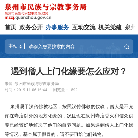
首页
政务公开
办事服务
互动交流
机关党建
泉州
遇到僧人上门化缘要怎么应对？
来源 :泉州市民族与宗教事务局
时间：2019-11-06 16:44
浏览量：
1892
泉州属于汉传佛教地区，按照汉传佛教的仪轨，僧人是不允
许在寺庙以外的地方化缘的，况且现在泉州寺庙香火和信众供
养已经较好地解决了他们的自养问题。如果遇到僧人上门化缘
等情况，基本属于假冒的，请不要再给他们钱物。