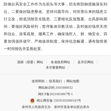
防御台风安全工作作为当前头等大事，切实将防御措施落实到
位。二要做好隐患整改。坚持问题导向，对排查出来的隐患立
行立改，彻底消除安全隐患。三要细化应急预案。台风影响期
间，要做好风险研判，暂停集体宗教活动，及时做好场所关闭
和信众、游客疏散、撤离工作，确保场所人、财、物安全。四
要加强值班值守。严格值班制度，保持信息畅通，遇有险情第
一时间报告并妥善处置。
国家（部委）网站
各省政府网站
县市区网站
本市重要网站
使用帮助
|
联系我们
|
网站地图
网站标识码:3505000032
闽ICP备2021003067号-1
闽公网安备 35050302000183号
泉州市人民政府主办 泉州市直各单位联合承办