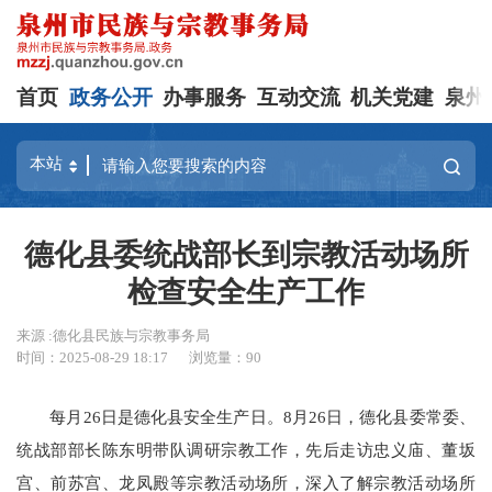
首页
政务公开
办事服务
互动交流
机关党建
泉州
德化县委统战部长到宗教活动场所
检查安全生产工作
来源 :德化县民族与宗教事务局
时间：2025-08-29 18:17
浏览量：
90
每月26日是德化县安全生产日。8月26日，德化县委常委、
统战部部长陈东明带队调研宗教工作，先后走访忠义庙、董坂
宫、前苏宫、龙凤殿等宗教活动场所，深入了解宗教活动场所